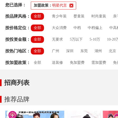
您已选择：
加盟政策：
明星代言
按品牌风格：
全部
青少年装
婴童装
时尚童装
亲
按价格定位：
全部
大众消费
中档
中档偏上
中高
按投资金额：
全部
无要求
5万以下
5-10万
10-20
按热门地区：
全部
广州
深圳
东莞
湖州
北京
按加盟政策：
全部
送装修
免加盟费
需加盟费
免
房租补贴
培训支持
送促销礼包
招商列表
推荐品牌