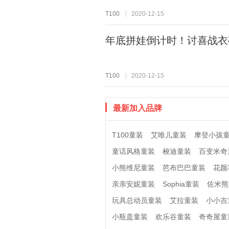
T100
2020-12-15
年底拼娃倒计时！讨喜战衣
T100
2020-12-15
最新加入品牌
T100童装
艾唯儿童装
摩登小孩
童话风格童装
梭迪童装
百变米奇
小熊维尼童装
芭布巴巴童装
花颜
亲亲安妮童装
Sophia童装
佐米熊
玩具总动员童装
艾拉童装
小小吉
小瓶盖童装
欢乐谷童装
奇奇屋童