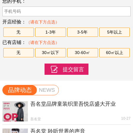
您的手机：
开店经验：
（请在下方点选）
无
1-3年
3-5年
5年以上
已有店铺：
（请在下方点选）
无
30㎡以下
30-60㎡
60㎡以上
品牌动态
NEWS
吾名堂品牌童装织里吾悦店盛大开业
10-27
吾名堂
吾名堂 聆听世界的声音