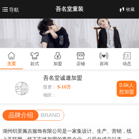
吾名堂童装
收藏
导航
主页
款式
加盟
店铺
咨询
动态
吾名堂诚邀加盟
0.6k人
投资：
5-10万
想加盟
地区：
品牌介绍
BRAND
湖州织里佩吉服饰有限公司是一家集设计、生产、营销，线