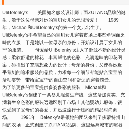
UliBelenky’s——美国知名服装设计师；而ZUTANO品牌的诞
生，源于这位母亲对她的宝贝女儿的无限珍爱！ 1989
年，Michael和UliBelenky’s的第一个女儿出生了。
UliBelenky’s不希望自己的宝贝女儿穿着市场上那些单调而乏
味的衣服，于是她以一位母亲的身份，开始设计属于女儿的
***的服装。 母爱给UliBelenky’s注入了源源不断的设计灵
感：柔软舒适的棉花，丰富鲜艳的色彩，充满趣味的印花图
案，碰撞出了充满想象力的设计；母亲的身份，又使得她近
乎苛刻的追求服装的品质，力求每一个细节都能贴合宝宝的
活动姿势，带给宝宝***的自由空间和舒适的穿着感受。
为了给更多的宝宝提供多姿多彩的服装，Michael和
UliBelenky’s创建了一条婴儿服装生产线。这些活泼真实、充
满着生命色彩的服装远远区别于市场上其他婴幼儿服饰，很
快受到了父母们的喜爱，并迅速流行于纽约的精品时尚商
场。 1991年，Belenky’s带领她的团队来到了佛蒙特州山
间的农场，正式创建了ZUTANO品牌。这里远离城市的喧嚣