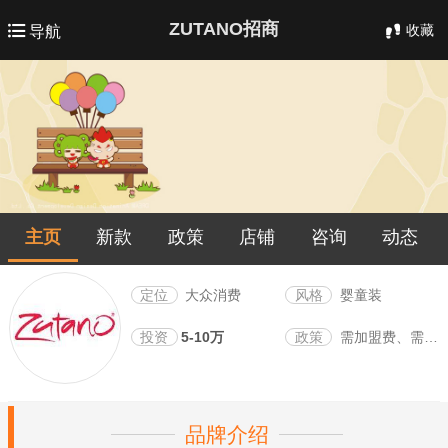
ZUTANO招商
收藏
导航
主页
新款
政策
店铺
咨询
动态
定位
大众消费
风格
婴童装
投资
5-10万
政策
需加盟费、需保证金
品牌介绍