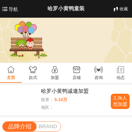
哈罗小黄鸭童装
收藏
导航
主页
款式
加盟
店铺
咨询
动态
哈罗小黄鸭诚邀加盟
2.3k人
投资：
5-10万
想加盟
地区：
品牌介绍
BRAND