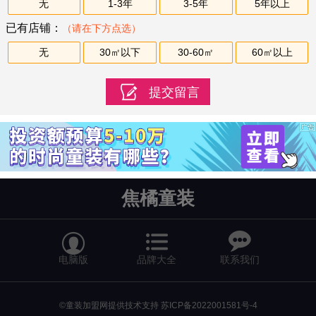
无
1-3年
3-5年
5年以上
已有店铺：
（请在下方点选）
无
30㎡以下
30-60㎡
60㎡以上
焦橘童装


电脑版
品牌大全
联系我们
©童装加盟网提供技术支持
苏ICP备2022001581号-4