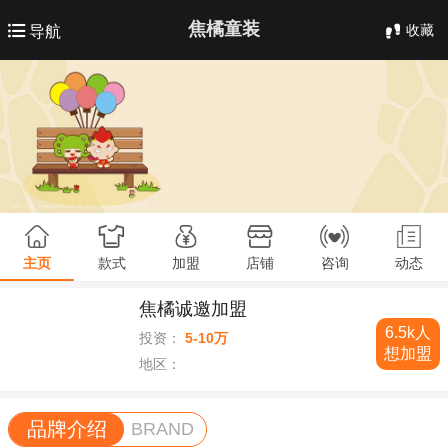
焦橘童装
收藏
导航
主页
款式
加盟
店铺
咨询
动态
焦橘诚邀加盟
6.5k人
投资：
5-10万
想加盟
地区：
品牌介绍
BRAND