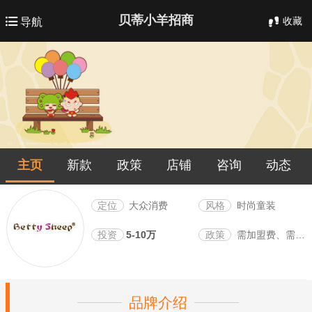
贝蒂小羊招商
收藏
导航
主页
新款
政策
店铺
咨询
动态
定位
大众消费
风格
时尚童装
投资
5-10万
政策
需加盟费、需保证金
品牌介绍