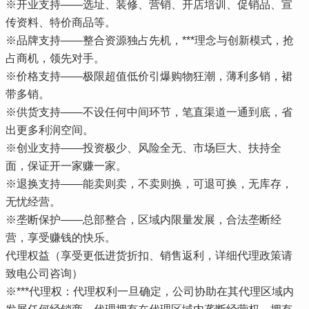
※开业支持——选址、装修、营销、开店培训、促销品、宣
传资料、特价商品等。
※品牌支持——整合资源独占先机，***理念与创新模式，抢
占商机，领先对手。
※价格支持——极限超值低价引爆购物狂潮，薄利多销，裙
带多销。
※供货支持——不设任何中间环节，笔直渠道一通到底，省
出更多利润空间。
※创业支持——投资极少、风险全无、市场巨大、扶持全
面，保证开一家赚一家。
※退换支持——能卖则卖，不卖则换，可退可换，无库存，
无忧经营。
※垄断保护——总部整合，区域内限量发展，合法垄断经
营，享受赚钱的快乐。
代理权益（享受更低进货折扣、销售返利，详细代理政策请
致电公司咨询）
※***代理权：代理权利一旦确定，公司协助在其代理区域内