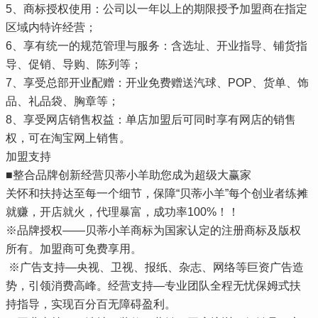
5、商标授权使用：公司以一年以上的期限授予加盟商在指定
区域内特许经营；
6、享有统一的规范管理与服务：含选址、开业指导、铺货指
导、促销、导购、陈列等；
7、享受总部开业配赠：开业免费赠送汽球、POP、货单、饰
品、礼品袋、胸章等；
8、享受网店销售权益：单店加盟后可同时享有网店的销售
权，可在淘宝网上销售。
加盟支持
■整合品牌创新经营贝蒂小羊助您成为超级大赢家
关怀和扶持达至每一个细节，保障“贝蒂小羊”每个创业者练摊
就赚，开店就火，代理暴富，成功率100%！！
※品牌授权——贝蒂小羊商标为国家认定的注册商标及版权
所有。加盟商可免费享用。
※广告支持—央视、卫视、报纸、杂志、网络等巨资广告造
势，引领消费高峰。经营支持—专业团队全程无忧保姆式扶
持指导，实现百分百无障碍盈利。