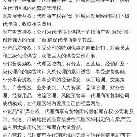
发展任何经销商，代理拥有在代理区域内垄断经营权。拥有
在代理区域内的监督管理权。
※发展受益权：代理商有权在代理区域内发展经销商和下级
代理商，收取相关费用。
※广告支持权：公司为代理商提供统一的招商广告,为代理商
创建强大的招商平台,确保代理商坐享其成。
※产品差价权：享受公司的特别优惠的超低折扣，对会员店
和二级代理供货，获取巨大的供货差价利润。
※销售奖励权：代理区域内所有分店、直营店、经销商及下
级代理商的购货均计入总代理的累计进货，享受进货奖励。
※分享资源权：分享公司的经营理念、职工培训、文案策
划、广告投放、业务谈判、人力资源、品牌管理、财务管
理、经营用品、物流管理。风险预警等，代理商可复制公司
成功模式，在代理区域内发展自己的经营网络。
※货品“零”库存权：代理商享有货物周转最低库存权,公司将及
时、快速、准确地把货品直接发往代理区域指定的专卖,而无
需占用太多周转资金和库存大量货品。
※自营权：代理商可在代理区域内无需交纳任何费用,即可开