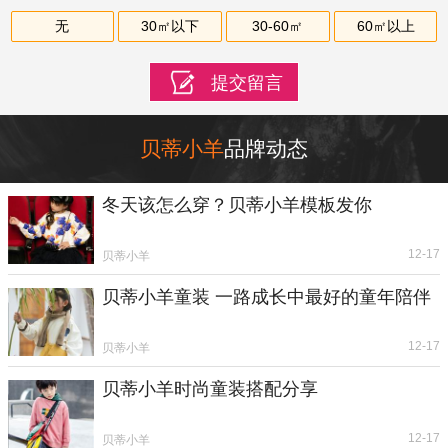
无
30㎡以下
30-60㎡
60㎡以上
贝蒂小羊
品牌动态
冬天该怎么穿？贝蒂小羊模板发你
12-17
贝蒂小羊
贝蒂小羊童装 一路成长中最好的童年陪伴
12-17
贝蒂小羊
贝蒂小羊时尚童装搭配分享
12-17
贝蒂小羊