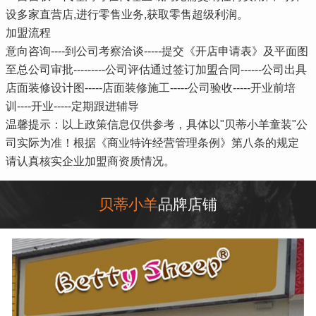
设多家直营店,进行零售业务,获取零售超级利润。
加盟流程
意向咨询----到公司考察洽谈-----提交《开店申请表》及平面图
至总公司审批---------公司评估通过签订加盟合同------公司出具
店面装修设计图-----店面装修施工-----公司验收-----开业前培
训----开业-----定期跟进辅导
温馨提示：以上政策信息仅供参考，具体以"贝蒂小羊童装"公
司实际为准！根据《商业特许经营管理条例》第八条的规定
请认真核实企业加盟商资质情况。
贝蒂小羊
品牌店铺