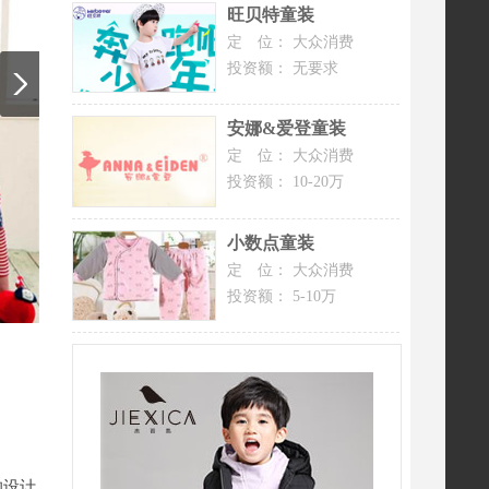
旺贝特童装
定 位：
大众消费
投资额：
无要求
安娜&爱登童装
定 位：
大众消费
投资额：
10-20万
小数点童装
定 位：
大众消费
投资额：
5-10万
的设计