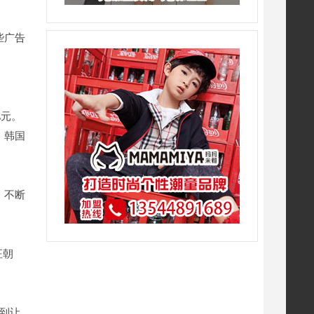
些广告
亿元。
，韩国
，不断
征朝
做到让