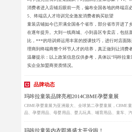
消费者进入店铺后眼前一亮，偏布全国各地的终端店
5、终端店人才培训完全激发消费者购买欲望
童装店铺如今已开满全国各个省市，部分省市开进了
在逐年提升。大到一线商城、小到县区专卖店，包括
比，***的培训师运用丰富的授课技巧，进行对店面
理商到终端商整个环节人才的培养，真正做到让消费
温馨提示：以上政策信息仅供参考，具体以"玛咔拉童
实企业加盟商资质情况。
品牌动态
玛咔拉童装品牌亮相2014CBME孕婴童展
CBME孕婴童展为亚洲最大、全球第二孕婴童展，CBME
品、孕婴用品、母婴用品、婴儿玩具、哺育用品、童车、
品、清洁洗护产品、童装、婴装、孕装、孕妇内衣、孕婴童
玛咔拉童装内衣即将盛大开业啦！