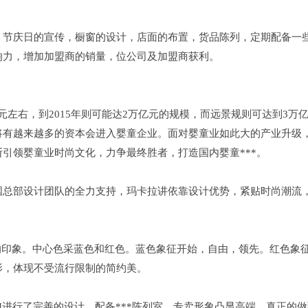
，节庆日的宣传，橱窗的设计，店面的布置，货品陈列，定期配备一
响力，增加加盟商的销量，位公司及加盟商获利。
元左右，到2015年则可能达2万亿元的规模，而远景规则可达到3万
将有越来越多的资本会进入婴童企业。面对婴童业如此大的产业升级
引领婴童业时尚文化，力争最终胜者，打造国内婴童***。
国总部设计团队的全力支持，玛卡拉讲依靠设计优势，紧贴时尚潮流
种亲近的印象。中心色采蓝色和红色。蓝色象征开始，自由，领先。红色象
影，体现不受流行限制的简约美。
I进行了完善的设计，配备***陈列室，专卖形象凸显高端，真正的