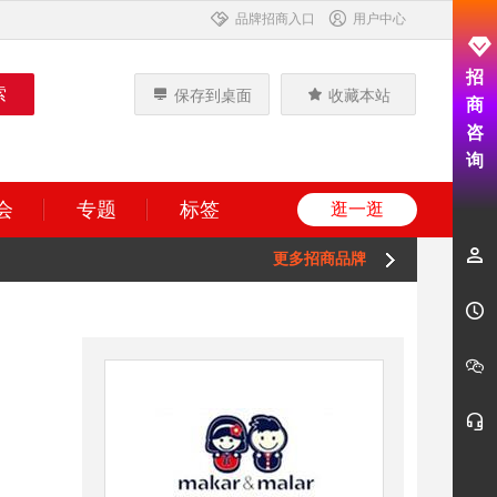
品牌招商入口
用户中心
招
保存到桌面
收藏本站
商
咨
询
会
专题
标签
逛一逛
更多招商品牌