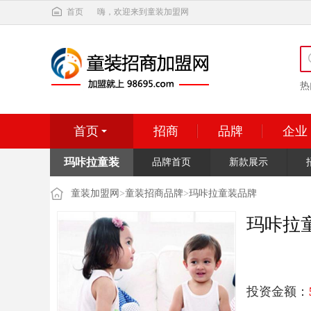
首页
嗨，欢迎来到童装加盟网
热
首页
招商
品牌
企业
玛咔拉童装
品牌首页
新款展示
童装加盟网
>
童装招商品牌
>
玛咔拉童装品牌
玛咔拉
投资金额：