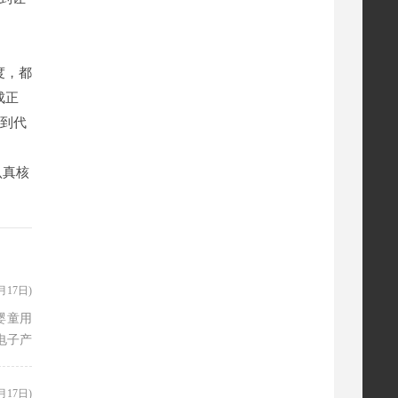
度，都
成正
司到代
认真核
2月17日)
婴童用
电子产
2月17日)