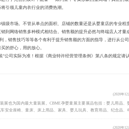
必将引领儿童内衣行业的消费热潮。
乡镇级市场。不管从单点的面积、店铺的数量还是从婴童店的专业程
直销到网络销售多种模式相结合。销售额的提升必然与终端店人才量
陈列，销售技巧等等各个有利于提升销售额的方面的指导，进行从公
者买的舒心，用的放心。
装"公司实际为准！根据《商业特许经营管理条例》第八条的规定请
(2020年1
童装展也为国内最大童装展。CBME孕婴童展主要展品包括：婴儿用品、
汽车安全座椅、童床、床上用品、家具、婴儿玩具、教育用品、纪念品、
食品及保健品等，涵盖孕婴童全部产品。
[详细]
(2020年1