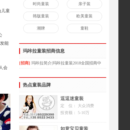
时尚童装
亲子装
为儿童
韩版童装
欧美童装
潮牌
童鞋
公
研发能
玛咔拉童装招商信息
[招商]
玛咔拉简介|玛咔拉童装2018全国招商中
人会
热点童装品牌
逗逗迷童装
定 位：
大众消费
投资额：
5-10万
如意宝贝童装