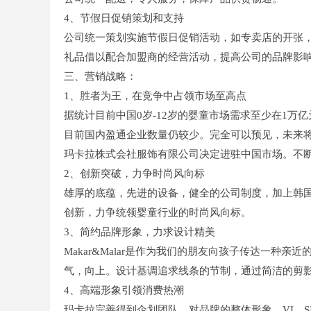
4、节假日促销策划和支持
公司统一策划实施节假日促销活动，如专卖店的开张
礼品借以配合加盟商的经营活动，提高公司的品牌影
三、营销战略：
1、胜者为王，在竞争中占领市场至高点
据统计目前中国0岁-12岁的婴童市场需求至少在1万亿
目前国内盈通企业数量仍较少。完全可以预见，未来
玛卡拉株式会社服饰有限公司决定进驻中国市场。不断
2、创新突破，力争时尚风向标
雄厚的底蕴，先进的设备，健全的公司制度，加上韩
创新，力争统领婴童行业的时尚风向标。
3、简约品牌形象，力求设计精美
Makar&Malar是作为我们的朋友向孩子传达一
气，向上。设计基调追求线条的节制，通过简洁的剪
4、高端形象引领消费热潮
玛卡拉完善得到企划团队，对品牌的整体形象，VI、S