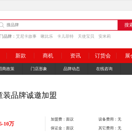
门品牌：
艾尼卡故事
啾比乐
卡儿菲特
天使宝贝
安米莉
新款
商机
资讯
订货会
展
招商政策
门店形象
品牌动态
在线咨询
童装品牌诚邀加盟
加盟费：面议
设备费用：无
5-10万
保证金：面议
其它费用：无