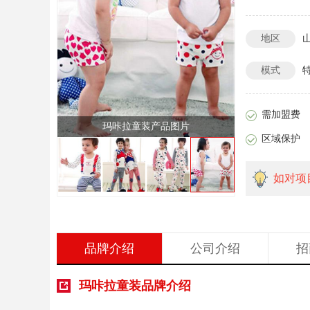
地区
模式
需加盟费
图片
玛咔拉童装产品图片
区域保护
如对项
品牌介绍
公司介绍
招
玛咔拉童装品牌介绍