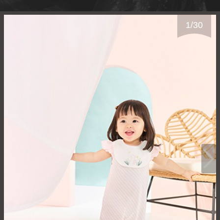
1
/
30