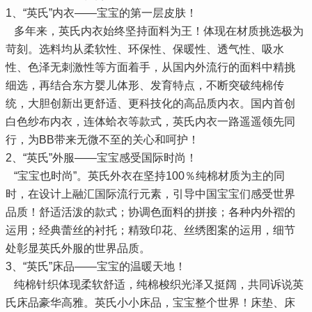
1、“英氏”内衣——宝宝的第一层皮肤！
多年来，英氏内衣始终坚持面料为王！体现在材质挑选极为
苛刻。选料均从柔软性、环保性、保暖性、透气性、吸水
性、色泽无刺激性等方面着手，从国内外流行的面料中精挑
细选，再结合东方婴儿体形、发育特点，不断突破纯棉传
统，大胆创新出更舒适、更科技化的高品质内衣。国内首创
白色纱布内衣，连体蛤衣等款式，英氏内衣一路遥遥领先同
行，为BB带来无微不至的关心和呵护！
2、“英氏”外服——宝宝感受国际时尚！
“宝宝也时尚”。英氏外衣在坚持100％纯棉材质为主的同
时，在设计上融汇国际流行元素，引导中国宝宝们感受世界
品质！舒适活泼的款式；协调色面料的拼接；各种内外褶的
运用；经典蕾丝的衬托；精致印花、丝绣图案的运用，细节
处彰显英氏外服的世界品质。
3、“英氏”床品——宝宝的温暖天地！
纯棉针织体现柔软舒适，纯棉梭织光泽又挺阔，共同诉说英
氏床品豪华高雅。英氏小小床品，宝宝整个世界！床垫、床