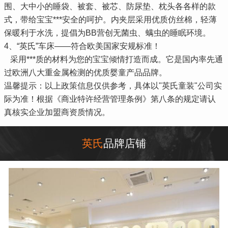
围、大中小的睡袋、被套、被芯、防尿垫、枕头各各样的款
式，带给宝宝***安全的呵护。内夹层采用优质仿丝棉，轻薄
保暖利于水洗，提倡为BB营创无菌虫、螨虫的睡眠环境。
4、“英氏”车床——符合欧美国家安规标准！
采用***质的材料为您的宝宝倾情打造而成。它是国内率先通
过欧洲八大重金属检测的优质婴童产品品牌。
温馨提示：以上政策信息仅供参考，具体以"英氏童装"公司实
际为准！根据《商业特许经营管理条例》第八条的规定请认
真核实企业加盟商资质情况。
英氏
品牌店铺