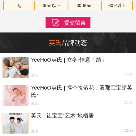
无
30㎡以下
30-60㎡
60㎡以上
英氏
品牌动态
YeeHoO英氏 | 立冬·情意「结」
11-06
英氏
YeeHoO英氏 | 撑伞接落花，看那宝宝穿英
氏~
11-06
英氏
英氏 | 让宝宝“艺术”地栖居
12-27
英氏