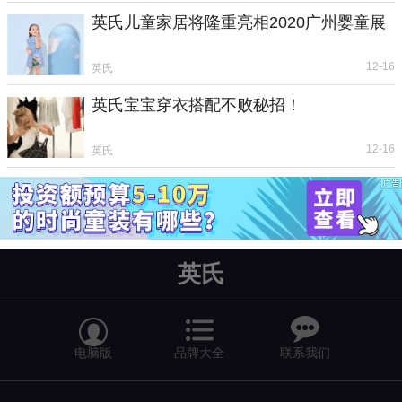
英氏儿童家居将隆重亮相2020广州婴童展
12-16
英氏
英氏宝宝穿衣搭配不败秘招！
12-16
英氏
英氏


电脑版
品牌大全
联系我们