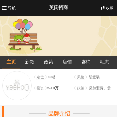
英氏招商
收藏
导航
主页
新款
政策
店铺
咨询
动态
定位
中档
风格
婴童装
投资
5-10万
政策
需加盟费、需保证金
品牌介绍