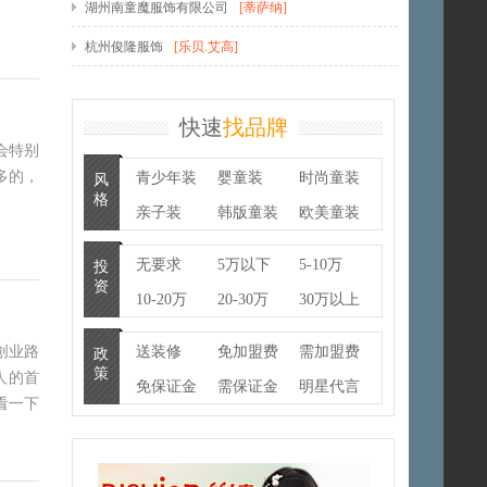
湖州南童魔服饰有限公司
[
蒂萨纳
]
杭州俊隆服饰
[
乐贝.艾高
]
快速
找品牌
会特别
多的，
青少年装
婴童装
时尚童装
风
格
亲子装
韩版童装
欧美童装
潮牌
童鞋
无要求
5万以下
5-10万
投
资
10-20万
20-30万
30万以上
创业路
送装修
免加盟费
需加盟费
政
策
人的首
免保证金
需保证金
明星代言
看一下
联营
100%换货
货架提供
暂不公开
物流支持
房租补贴