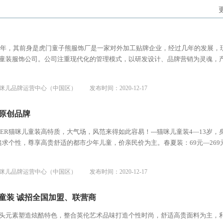
11年，其前身是虎门童子熊服饰厂是一家对外加工贴牌企业，经过几年的发展，
童装服饰公司。公司注重现代化的管理模式，以研发设计、品牌营销为灵魂，
咪儿品牌运营中心（中国区）
发布时间：2020-12-17
原创品牌
IER猫咪儿童装高特质，大气场，风范来得如此容易！---猫咪儿童装4—13岁，
尚，追求个性，尊享高贵舒适的都市少年儿童，价亲民价为主。春夏装：69元—269
咪儿品牌运营中心（中国区）
发布时间：2020-12-17
童装 诚招全国加盟、联营商
头元素塑造炫酷特色，整合英伦艺术品味打造个性时尚，舒适高贵面料为主，