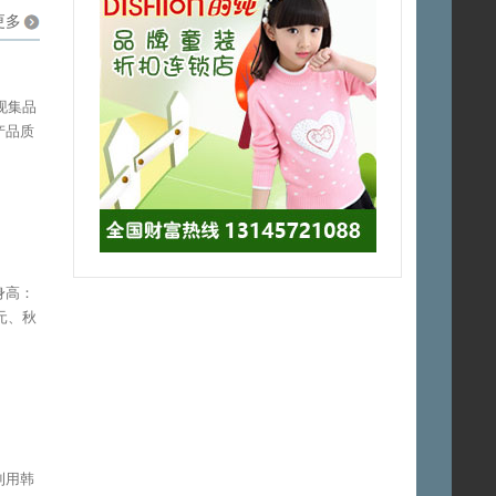
培训支持
送促销礼
零库存
更多
包
厂家直供
线上运营
现集品
产品质
身高：
元、秋
利用韩