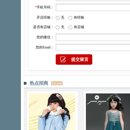
*
手机号码：
开店经验：
无
有经验
是否有店铺：
无
有店铺
您的微信：
您的Email：
热点招商
hot join