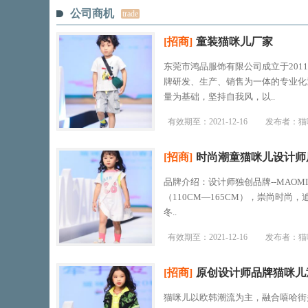
公司商机
trade
[招商]
童装猫咪儿厂家
东莞市鸿品服饰有限公司成立于20
牌研发、生产、销售为一体的专业化
量为基础，坚持自我风，以..
有效期至：
2021-12-16
发布者：猫
[招商]
时尚潮童猫咪儿设计师
品牌介绍：设计师独创品牌--MAOM
（110CM—165CM），崇尚时
冬..
有效期至：
2021-12-16
发布者：猫
[招商]
原创设计师品牌猫咪儿
猫咪儿以欧韩潮流为主，融合嘻哈街