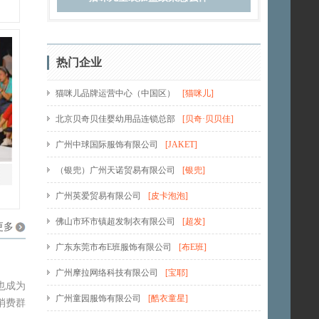
热门企业
猫咪儿品牌运营中心（中国区）
[
猫咪儿
]
北京贝奇贝佳婴幼用品连锁总部
[
贝奇·贝贝佳
]
广州中球国际服饰有限公司
[
JAKET
]
（银兜）广州天诺贸易有限公司
[
银兜
]
广州英爱贸易有限公司
[
皮卡泡泡
]
佛山市环市镇超发制衣有限公司
[
超发
]
更多
广东东莞市布E班服饰有限公司
[
布E班
]
广州摩拉网络科技有限公司
[
宝耶
]
也成为
广州童园服饰有限公司
[
酷衣童星
]
消费群