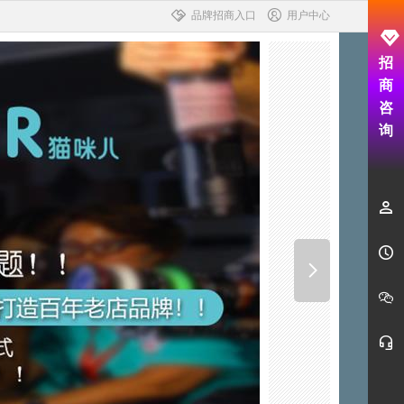
品牌招商入口
用户中心
招
商
咨
询