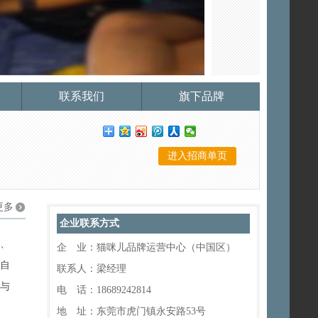
联系我们
旗下品牌
进入招商单页
更多
企业联系方式
发、
企 业：
猫咪儿品牌运营中心（中国区）
自
联系人：
梁经理
化与
电 话：
18689242814
地 址：
东莞市虎门镇永安路53号