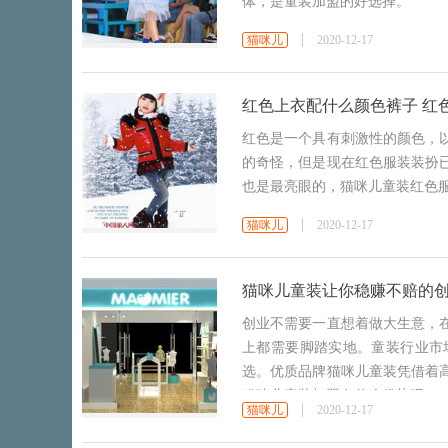
体，是童装加盟的好选择。
猫咪儿
2020-12-17
红色上衣配什么颜色裤子 红
红色是一个具有刺激性的颜色，
的奇怪，但是现在红色服装装扮
也是最亮眼的，猫咪儿童装红色
猫咪儿
2020-12-17
猫咪儿童装让你稳赚不赔的
创业不需要一直想着做大生意，
上都需要脚踏实地。童装行业市
选。优质品牌猫咪儿童装凭借着
猫咪儿童装加盟有什么优势吧！
猫咪儿
2020-12-17