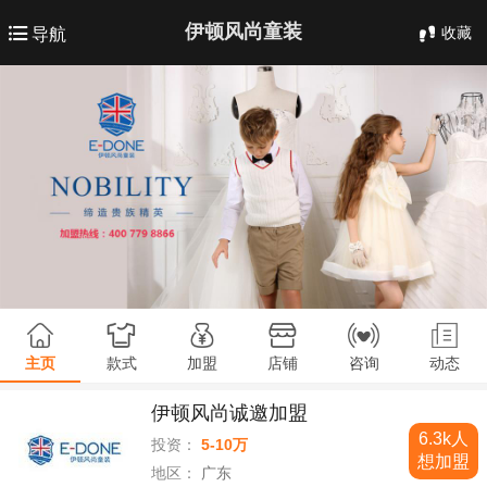
伊顿风尚童装
收藏
导航
主页
款式
加盟
店铺
咨询
动态
伊顿风尚诚邀加盟
6.3k人
投资：
5-10万
想加盟
地区：
广东