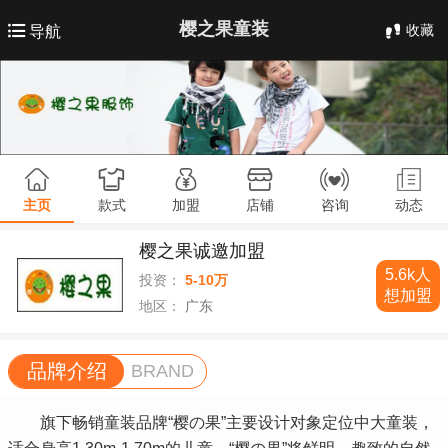
樱之果童装
收藏
导航
主页
款式
加盟
店铺
咨询
动态
樱之果诚邀加盟
5.6k人
投资：
5-10万
想加盟
地区：
广东
品牌介绍
BRAND
旗下畅销童装品牌“樱の果”主要设计对象定位中大童装，