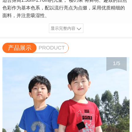
适合身高1.30m-1.70m的儿童，“樱の果”将鲜明、趣致的自然
色彩作为基本色系，配以流行亮点为点缀，采用优质精细的
面料，并注意吸湿性、
显示完整内容
产品展示
PRODUCT
1
/
5