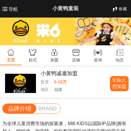
小黄鸭童装
收藏
导航
主页
款式
加盟
店铺
咨询
动态
小黄鸭诚邀加盟
9.8k人
投资：
5-10万
想加盟
地区：
福建
品牌介绍
BRAND
为全球儿童消费市场的探索者，MI6 KIDS以国际IP品牌(拥有