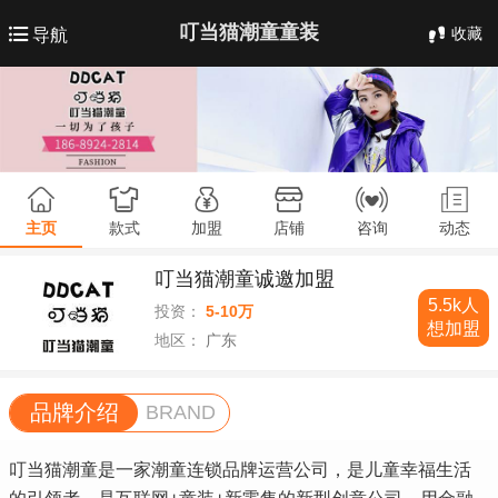
叮当猫潮童童装
收藏
导航
主页
款式
加盟
店铺
咨询
动态
叮当猫潮童诚邀加盟
5.5k人
投资：
5-10万
想加盟
地区：
广东
品牌介绍
BRAND
叮当猫潮童是一家潮童连锁品牌运营公司，是儿童幸福生活