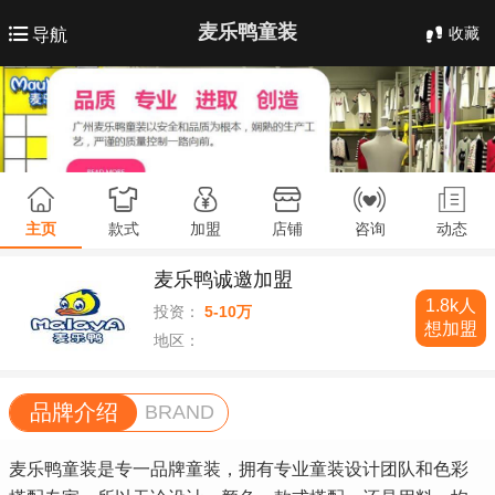
麦乐鸭童装
收藏
导航
主页
款式
加盟
店铺
咨询
动态
麦乐鸭诚邀加盟
1.8k人
投资：
5-10万
想加盟
地区：
品牌介绍
BRAND
麦乐鸭童装是专一品牌童装，拥有专业童装设计团队和色彩