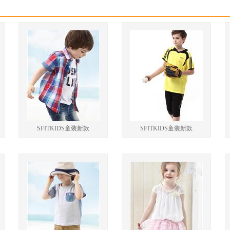
theme主题二
甜美女孩
将可爱的少女用五彩的粉笔画与剪影打造成浪漫风个性时尚与
Theme主题三
用运动风logo点缀，装饰的春季服饰，活泼悦动。
funny与雅痞相辅相成，打造运动时尚。
SFITKIDS童装新款
SFITKIDS童装新款
SFITKIDS——品牌概念：
SFITKIDS——将儿童自身的魅力点激发出来，让他们也成
想的道路上前进。
SFITKIDS——不是单纯的时尚品牌而是文化的***，不但