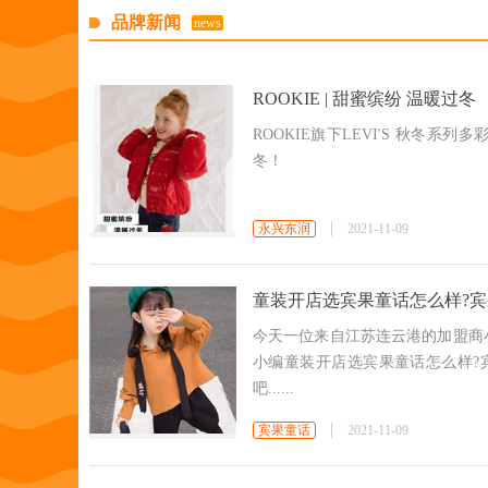
品牌新闻
news
ROOKIE | 甜蜜缤纷 温暖过冬
ROOKIE旗下LEVI'S 秋冬
冬！
永兴东润
2021-11-09
童装开店选宾果童话怎么样?宾
今天一位来自江苏连云港的加盟商
小编童装开店选宾果童话怎么样?
吧......
宾果童话
2021-11-09