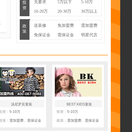
无要求
5万以下
5-10万
投
资
10-20万
20-30万
30万以上
款
送装修
免加盟费
需加盟费
政
策
免保证金
需保证金
明星代言
联营
100%换货
货架提供
暂不公开
物流支持
房租补贴
培训支持
送促销礼
零库存
包
厂家直供
线上运营
汤尼罗宾童装
BEST KIDS童装
投资：
5-10万
投资：
5-10万
政策：
需加盟费、需保证金
政策：
需加盟费、需保证金