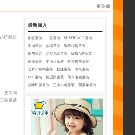
更多
最新加入
一起缤纷过
依匠童装
一爱童装
SUPERBAPA童装
零淘童装
焦橘童装
淘猫优选童装
麦与童装
尔克儿童童装
哆啦A梦童装
蜜海童装
姜小牙童装
咔啦嘟熊童装
哈罗小黄鸭童装
拾妹童装
缇米童装
IXIT童装
棉适尚童装
熊卡唯妮童装
哆咪印像童装
三木小町童装
萌童年童装
，想问问
宾果童话