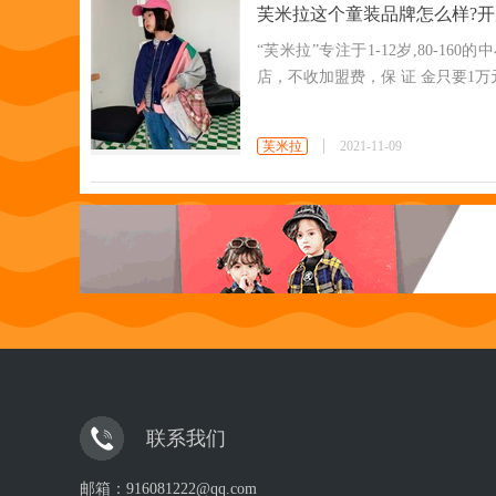
芙米拉这个童装品牌怎么样?开
“芙米拉”专注于1-12岁,80-
店，不收加盟费，保 证 金只要1
芙米拉
2021-11-09
联系我们
邮箱：916081222@qq.com