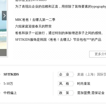
为了表现出企业的信赖和正直，用排除了装饰要素的typograph
MBC爸爸！去哪儿第一二季
六组家庭迎接春天的野营
爸爸和孩子一起旅行，通过特别的体验增进亲子之间的感情。
SFITKIDS服饰是韩国《爸爸！去哪儿》节目包包***的产品
Brandconcept品牌概念
更多介
英式休闲基础上营造的时尚标签，打造新概念SPA品牌。
休闲，帅气，舒适，方便，使用。
古典，可爱，优雅，浪漫
SFITKIDS
企 业
麦越（上海）国际
动感十足，活跃。
5-10万
风 格
时尚童装
theme主题
中档偏上
政 策
需加盟费,需保证金
Brightpop亮彩流行Preppy（学院风，校园风）在高端，干练
休闲风。将两种不同的风格合二为一。