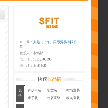
企 业：
麦越（上海）国际贸易有限公
司
联系人：
市场部
电 话：
13512703393
地 址：
上海上海
快速
找品牌
青少年装
婴童装
时尚童装
风
格
亲子装
韩版童装
欧美童装
潮牌
童鞋