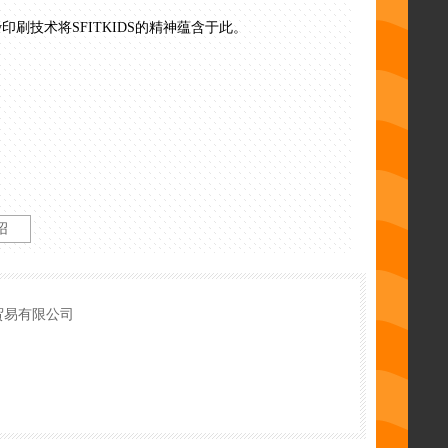
y印刷技术将SFITKIDS的精神蕴含于此。
绍
贸易有限公司
的校园风（preppylook）中，同时又蕴含着充满浪漫元素的