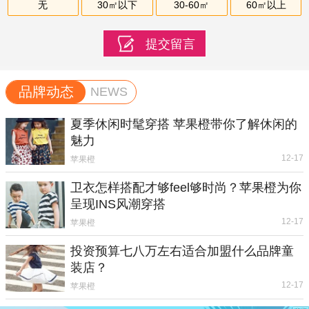
无
30㎡以下
30-60㎡
60㎡以上
品牌动态
NEWS
夏季休闲时髦穿搭 苹果橙带你了解休闲的
魅力
12-17
苹果橙
卫衣怎样搭配才够feel够时尚？苹果橙为你
呈现INS风潮穿搭
12-17
苹果橙
投资预算七八万左右适合加盟什么品牌童
装店？
12-17
苹果橙