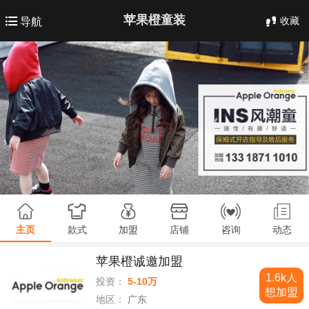
苹果橙童装
收藏
导航
主页
款式
加盟
店铺
咨询
动态
苹果橙诚邀加盟
1.6k人
投资：
5-10万
想加盟
地区：
广东