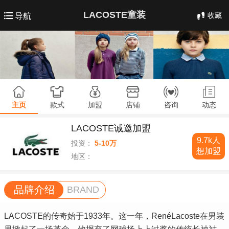
LACOSTE童装
收藏
导航
主页
款式
加盟
店铺
咨询
动态
LACOSTE诚邀加盟
9.7k人
投资：
5-10万
想加盟
地区：
品牌介绍
BRAND
LACOSTE的传奇始于1933年。这一年，RenéLacoste在男装