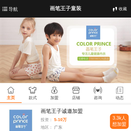
画笔王子童装
收藏
导航
主页
款式
加盟
店铺
咨询
动态
画笔王子诚邀加盟
3.3k人
投资：
5-10万
想加盟
地区：
广东