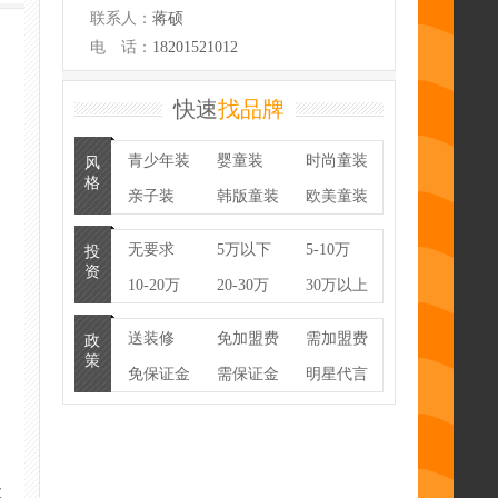
联系人：
蒋硕
电 话：
18201521012
快速
找品牌
青少年装
婴童装
时尚童装
风
格
亲子装
韩版童装
欧美童装
潮牌
童鞋
无要求
5万以下
5-10万
投
资
10-20万
20-30万
30万以上
送装修
免加盟费
需加盟费
政
策
免保证金
需保证金
明星代言
联营
100%换货
货架提供
暂不公开
物流支持
房租补贴
培训支持
送促销礼
零库存
款