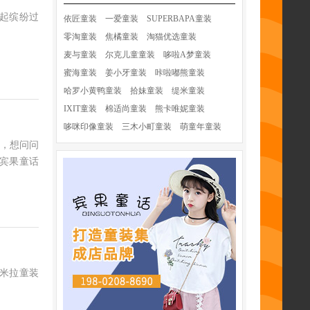
一起缤纷过
依匠童装
一爱童装
SUPERBAPA童装
零淘童装
焦橘童装
淘猫优选童装
麦与童装
尔克儿童童装
哆啦A梦童装
蜜海童装
姜小牙童装
咔啦嘟熊童装
哈罗小黄鸭童装
拾妹童装
缇米童装
IXIT童装
棉适尚童装
熊卡唯妮童装
哆咪印像童装
三木小町童装
萌童年童装
，想问问
宾果童话
芙米拉童装