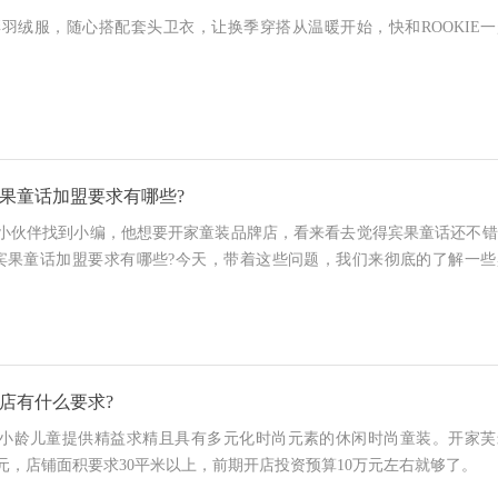
系列多彩羽绒服，随心搭配套头卫衣，让换季穿搭从温暖开始，快和ROOKIE
果童话加盟要求有哪些?
小伙伴找到小编，他想要开家童装品牌店，看来看去觉得宾果童话还不错
宾果童话加盟要求有哪些?今天，带着这些问题，我们来彻底的了解一些
店有什么要求?
160的中小龄儿童提供精益求精且具有多元化时尚元素的休闲时尚童装。开家
万元，店铺面积要求30平米以上，前期开店投资预算10万元左右就够了。