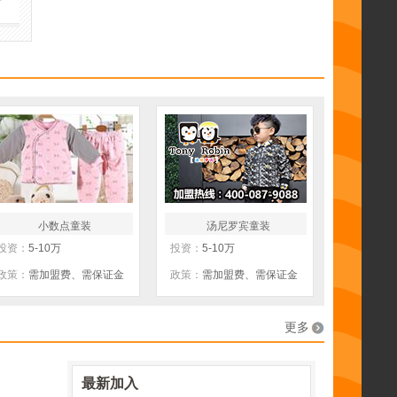
包
厂家直供
线上运营
小数点童装
汤尼罗宾童装
投资：
5-10万
投资：
5-10万
政策：
需加盟费、需保证金
政策：
需加盟费、需保证金
更多
最新加入