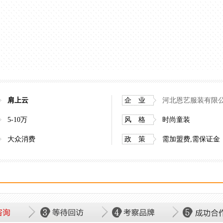
肩上云
企 业
河北恩艺服装有限
5-10万
风 格
时尚童装
大众消费
政 策
需加盟费,需保证金