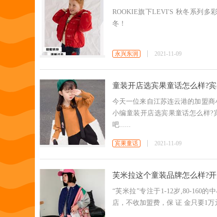
ROOKIE旗下LEVI'S 秋冬
冬！
永兴东润
2021-11-09
童装开店选宾果童话怎么样?宾
今天一位来自江苏连云港的加盟商
小编童装开店选宾果童话怎么样?
吧......
宾果童话
2021-11-09
芙米拉这个童装品牌怎么样?开
“芙米拉”专注于1-12岁,80-
店，不收加盟费，保 证 金只要1