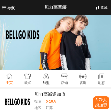
贝力高童装
收藏
导航
主页
款式
加盟
店铺
咨询
动态
贝力高诚邀加盟
3.7k人
投资：
5-10万
想加盟
地区：
江苏