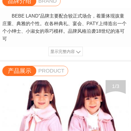
品牌介绍
BRAND
BEBE LAND”品牌主要配合较正式场合，着重体现孩童
庄重、典雅的个性。在各种典礼、宴会、PATY上缔造出一个
个小绅士、小淑女的乖巧模样。品牌风格沿袭18世纪的洛可
可
显示完整内容
产品展示
PRODUCT
1
/
3