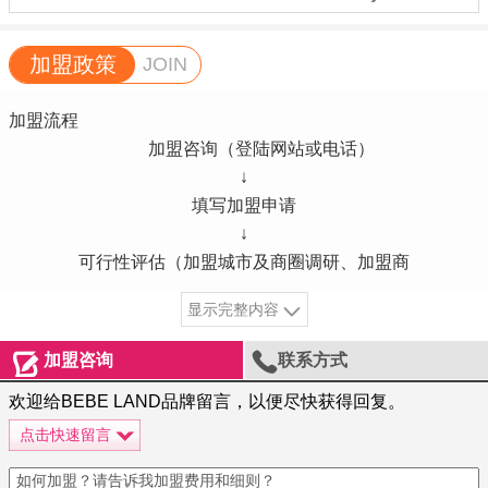
加盟政策
JOIN
加盟流程
加盟咨询（登陆网站或电话）
↓
填写加盟申请
↓
可行性评估（加盟城市及商圈调研、加盟商
显示完整内容


加盟咨询
联系方式
欢迎给BEBE LAND品牌留言，以便尽快获得回复。
点击快速留言