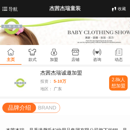
杰茜杰瑞童装
收藏
导航
主页
款式
加盟
店铺
咨询
动态
杰茜杰瑞诚邀加盟
2.8k人
投资：
5-10万
想加盟
地区：
广东
品牌介绍
BRAND