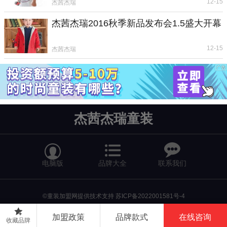
12-15
杰茜杰瑞
杰茜杰瑞2016秋季新品发布会1.5盛大开幕
12-15
杰茜杰瑞
杰茜杰瑞童装


电脑版
品牌大全
联系我们
©童装加盟网提供技术支持
苏ICP备2022001581号-4
返回首页
加盟政策
品牌款式
在线咨询
收藏品牌